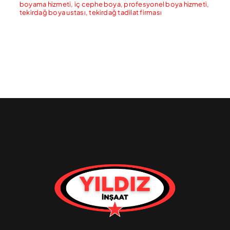
boyama hizmeti
,
iç cephe boya
,
profesyonel boya hizmeti
,
tekirdağ boya ustası
,
tekirdağ tadilat firması