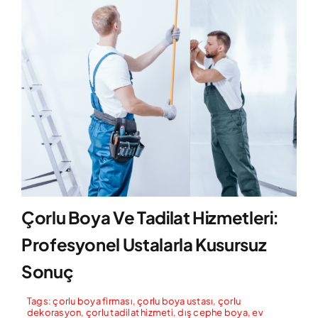
Çorlu Boya Ve Tadilat Hizmetleri:
Profesyonel Ustalarla Kusursuz
Sonuç
Tags:
çorlu boya firması
,
çorlu boya ustası
,
çorlu
dekorasyon
,
çorlu tadilat hizmeti
,
dış cephe boya
,
ev