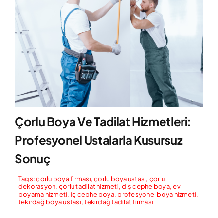
Çorlu Boya Ve Tadilat Hizmetleri:
Profesyonel Ustalarla Kusursuz
Sonuç
Tags:
çorlu boya firması
,
çorlu boya ustası
,
çorlu
dekorasyon
,
çorlu tadilat hizmeti
,
dış cephe boya
,
ev
boyama hizmeti
,
iç cephe boya
,
profesyonel boya hizmeti
,
tekirdağ boya ustası
,
tekirdağ tadilat firması