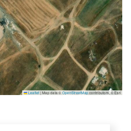
Leaflet
|
Map data ©
OpenStreetMap
contributors, © Esri