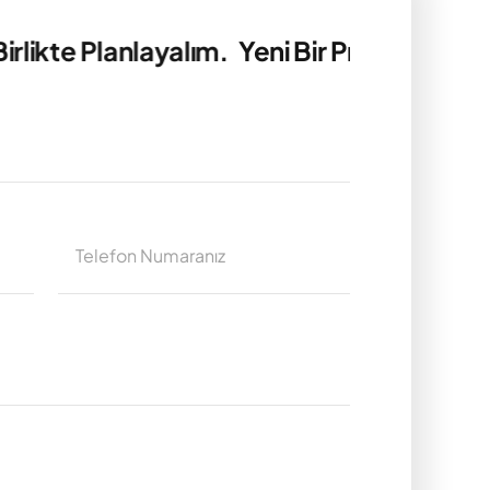
ikte Planlayalım.
Yeni Bir Projeye Mi Başl