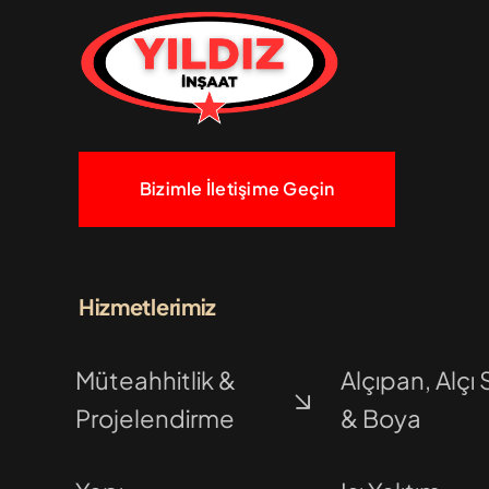
Bizimle İletişime Geçin
Hizmetlerimiz
Müteahhitlik &
Alçıpan, Alçı 
Projelendirme
& Boya