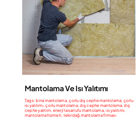
Mantolama Ve Isı Yalıtımı
Tags:
bina mantolama
,
çorlu dış cephe mantolama
,
çorlu
ısı yalıtımı
,
çorlu mantolama
,
dış cephe mantolama
,
dış
cephe yalıtım
,
enerji tasarrufu mantolama
,
ısı yalıtımı
,
mantolama hizmeti
,
tekirdağ mantolama firması