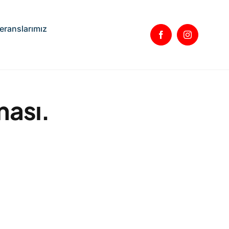
eranslarımız
ması.