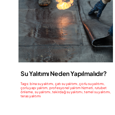
Su Yalıtımı Neden Yapılmalıdır?
Tags:
bina su yalıtımı
,
çatı su yalıtımı
,
çorlu su yalıtımı
,
çorlu yapı yalıtım
,
profesyonel yalıtım hizmeti
,
rutubet
önleme
,
su yalıtımı
,
tekirdağ su yalıtımı
,
temel su yalıtımı
,
teras yalıtımı