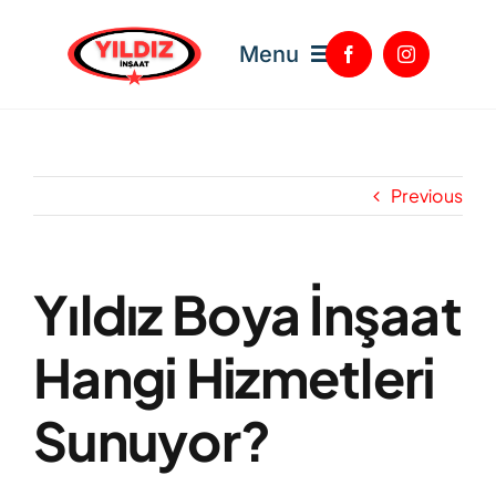
Skip
to
Menu
content
Anasayfa
Previous
Hizmetlerimiz
Yıldız Boya İnşaat
Hakkımızda
Hangi Hizmetleri
Referanslarımız
Sunuyor?
İletişim