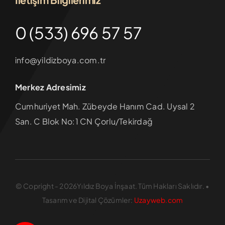
0 (533) 696 57 57
info@yildizboya.com.tr
Merkez Adresimiz
Cumhuriyet Mah. Zübeyde Hanım Cad. Uysal 2
San. C Blok No:1 CN Çorlu/Tekirdağ
© Copright - 2026Yıldız Boya İnşaat. Tüm Hakları Saklıdır. •
Tasarım ve Dijital Çözümler:
Uzayweb.com