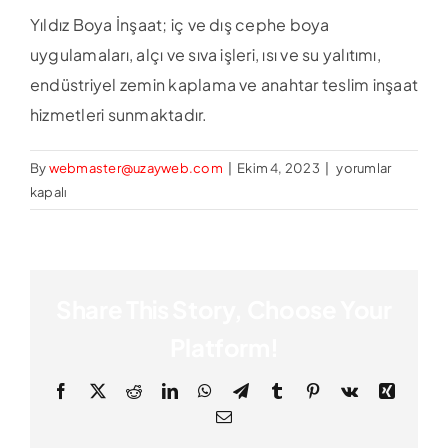
Yıldız Boya İnşaat; iç ve dış cephe boya
uygulamaları, alçı ve sıva işleri, ısı ve su yalıtımı,
endüstriyel zemin kaplama ve anahtar teslim inşaat
hizmetleri sunmaktadır.
Yıldız
By
webmaster@uzayweb.com
|
Ekim 4, 2023
|
yorumlar
Boya
kapalı
İnşaat
hangi
hizmetleri
sunuyor?
Share This Story, Choose Your
için
Platform!
Facebook
X
Reddit
LinkedIn
WhatsApp
Telegram
Tumblr
Pinterest
Vk
Xing
Email