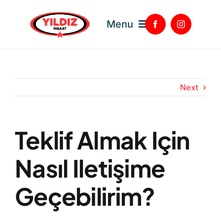
Skip
to
Menu
content
Anasayfa
Next
Hizmetlerimiz
Teklif Almak Için
Hakkımızda
Nasıl Iletişime
Referanslarımız
Geçebilirim?
İletişim