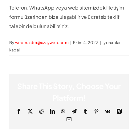
Telefon, WhatsApp veya web sitemizdeki iletişim
formu üzerinden bize ulaşabilir ve ücretsiz teklif
talebinde bulunabilirsiniz.
Teklif
By
webmaster@uzayweb.com
|
Ekim 4, 2023
|
yorumlar
almak
kapalı
için
nasıl
iletişime
geçebilirim?
Share This Story, Choose Your
için
Platform!
Facebook
X
Reddit
LinkedIn
WhatsApp
Telegram
Tumblr
Pinterest
Vk
Xing
Email