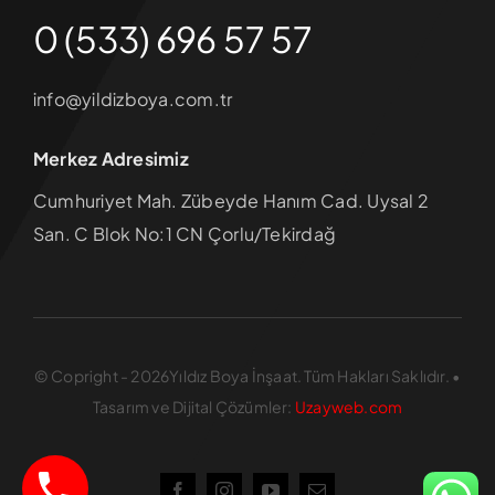
0 (533) 696 57 57
info@yildizboya.com.tr
Merkez Adresimiz
Cumhuriyet Mah. Zübeyde Hanım Cad. Uysal 2
San. C Blok No:1 CN Çorlu/Tekirdağ
© Copright - 2026Yıldız Boya İnşaat. Tüm Hakları Saklıdır. •
Tasarım ve Dijital Çözümler:
Uzayweb.com