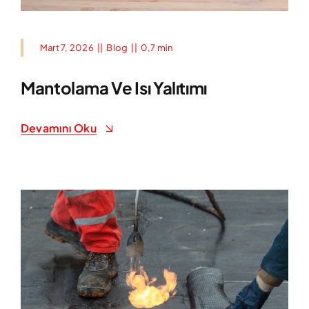
Mart 7, 2026
||
Blog
||
0,7 min
Mantolama Ve Isı Yalıtımı
Devamını Oku