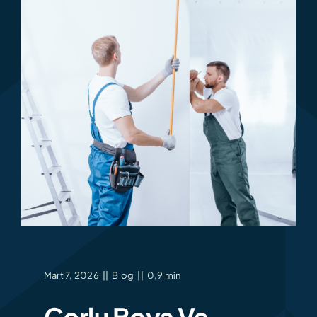
Mart 7, 2026
||
Blog
||
0,9 min
Çorlu Boya Ve