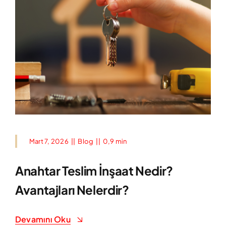
Mart 7, 2026
||
Blog
||
0,9 min
Anahtar Teslim İnşaat Nedir?
Avantajları Nelerdir?
Devamını Oku