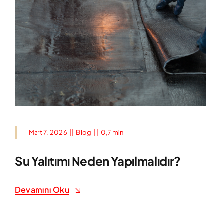
Mart 7, 2026
||
Blog
||
0,7 min
Su Yalıtımı Neden Yapılmalıdır?
Devamını Oku